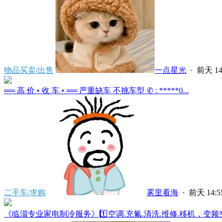
物品买卖/出售
一点星光
·
前天 14
══ 高 价 • 收 车 • ══ 严重缺车 不挑车型 ✆ : *****0...
二手车/求购
雾里看海
·
前天 14:5
《临淄专业家电制冷服务》1️⃣空调.充氟.清洗.维修.移机，变频空