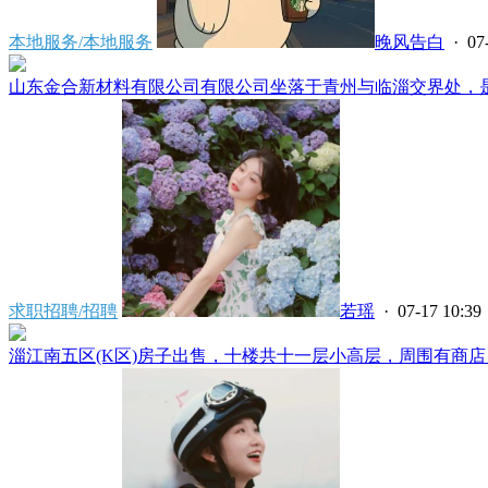
本地服务/本地服务
晚风告白
· 07
山东金合新材料有限公司有限公司坐落于青州与临淄交界处，是省
求职招聘/招聘
若瑶
· 07-17 10:39
淄江南五区(K区)房子出售，十楼共十一层小高层，周围有商店，