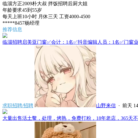
临淄方正2009朴大叔 拌饭招聘后厨大姐
年龄要求45到55岁
每天上班10小时 月休三天 工资4000-4500
*****8457杨经理
推荐信息
临淄招聘启美亚门窗✅会计：1名✅抖音编辑人员：1名✅门窗业务
求职招聘/招聘
山野来信
·
前天 14
大量出售活土鳖，处理，烤熟，免费打粉，18年老店，365天不会