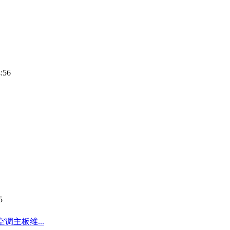
:56
5
调主板维...