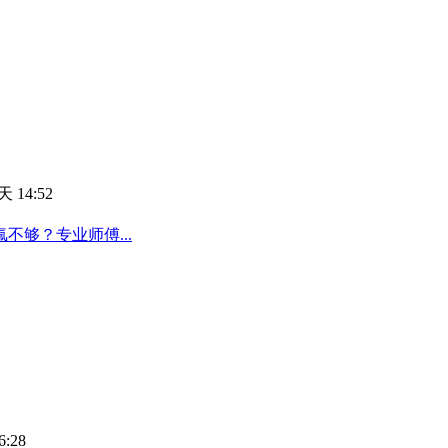
 14:52
够？专业师傅...
6:28