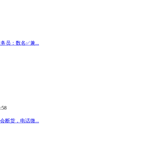
员：数名✅兼...
:58
断货，电话微...