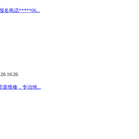
话*****06...
-26 16:26
维修，专治地...