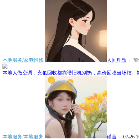
本地服务/家电维修
人间理想
·
前天
本地人做空调，充氟回收都靠谱旧机别扔，高价回收当场结；氟不
本地服务/本地服务
谨言
· 07-26 1