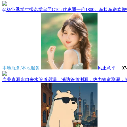
@毕业季学生报名学驾照C1C2优惠通一价1800。车接车送欢迎报名电
本地服务/本地服务
风止意平
· 07
专业查漏水自来水管道测漏，消防管道测漏，热力管道测漏，管道