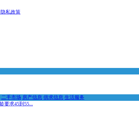
网隐私政策
二手市场
房产信息
供求信息
生活服务
求45到55...