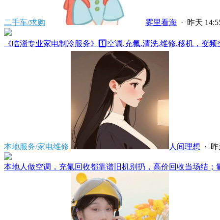
二手车/求购
雾里看海
·
昨天 14:5
《临淄专业家电制冷服务》1️⃣空调.充氟.清洗.维修.移机，变频空
本地服务/家电维修
人间理想
·
昨天
本地人做空调，充氟回收都靠谱旧机别扔，高价回收当场结；氟不