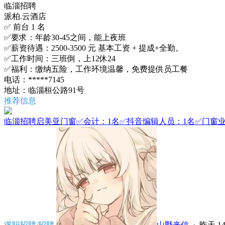
临淄招聘
派柏.云酒店
✅ 前台 1 名
✅要求：年龄30-45之间，能上夜班
✅薪资待遇：2500-3500 元 基本工资 + 提成+全勤。
✅工作时间：三班倒，上12休24
✅福利：缴纳五险，工作环境温馨，免费提供员工餐
电话：*****7145
地址：临淄桓公路91号
推荐信息
临淄招聘启美亚门窗✅会计：1名✅抖音编辑人员：1名✅门窗业务
求职招聘/招聘
山野来信
·
昨天 14