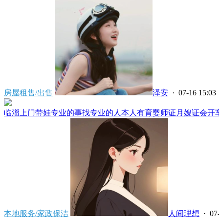
房屋租售/出售
泽安
· 07-16 15:03
临淄上门带娃专业的事找专业的人本人有育婴师证月嫂证会开车****
本地服务/家政保洁
人间理想
· 07