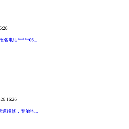
6:28
话*****06...
-26 16:26
维修，专治地...