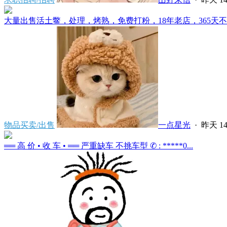
大量出售活土鳖，处理，烤熟，免费打粉，18年老店，365天不会
物品买卖/出售
一点星光
·
昨天 14
══ 高 价 • 收 车 • ══ 严重缺车 不挑车型 ✆ : *****0...