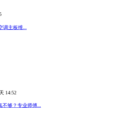
5
调主板维...
 14:52
够？专业师傅...