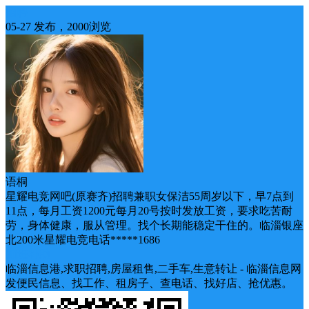
招聘
05-27 发布，2000浏览
语桐
星耀电竞网吧(原赛齐)招聘兼职女保洁55周岁以下，早7点到
11点，每月工资1200元每月20号按时发放工资，要求吃苦耐
劳，身体健康，服从管理。找个长期能稳定干住的。临淄银座
北200米星耀电竞电话*****1686
加班补助
临淄信息港,求职招聘,房屋租售,二手车,生意转让 - 临淄信息网
发便民信息、找工作、租房子、查电话、找好店、抢优惠。