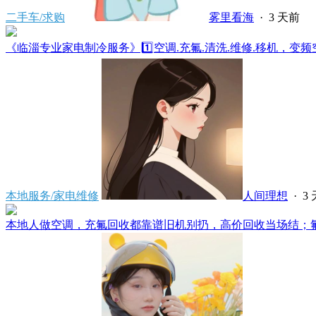
二手车/求购
雾里看海
·
3 天前
《临淄专业家电制冷服务》1️⃣空调.充氟.清洗.维修.移机，变频空
本地服务/家电维修
人间理想
·
3
本地人做空调，充氟回收都靠谱旧机别扔，高价回收当场结；氟不