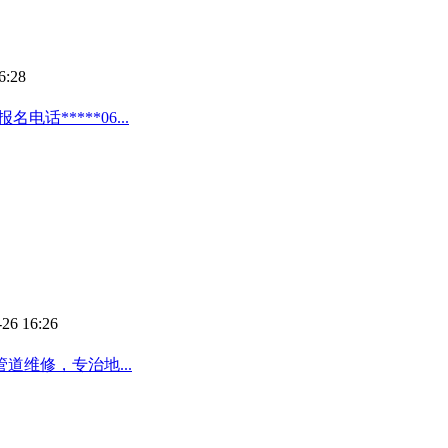
6:28
话*****06...
-26 16:26
维修，专治地...