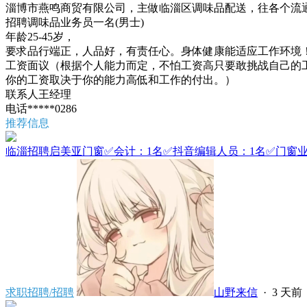
淄博市燕鸣商贸有限公司，主做临淄区调味品配送，往各个流
招聘调味品业务员一名(男士)
年龄25-45岁，
要求品行端正，人品好，有责任心。身体健康能适应工作环境
工资面议（根据个人能力而定，不怕工资高只要敢挑战自己的
你的工资取决于你的能力高低和工作的付出。）
联系人王经理
电话*****0286
推荐信息
临淄招聘启美亚门窗✅会计：1名✅抖音编辑人员：1名✅门窗业务
求职招聘/招聘
山野来信
·
3 天前