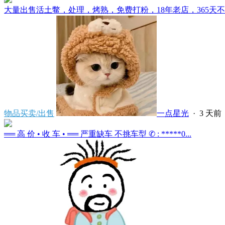
大量出售活土鳖，处理，烤熟，免费打粉，18年老店，365天不会
物品买卖/出售
一点星光
·
3 天前
══ 高 价 • 收 车 • ══ 严重缺车 不挑车型 ✆ : *****0...