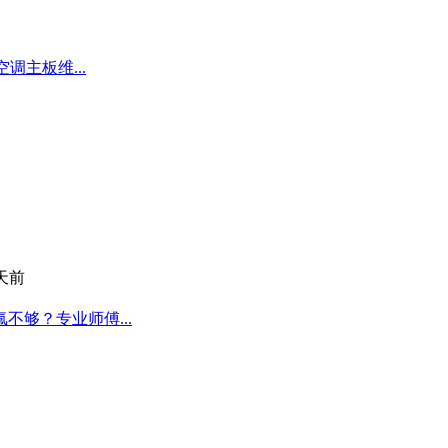
调主板维...
 天前
够？专业师傅...