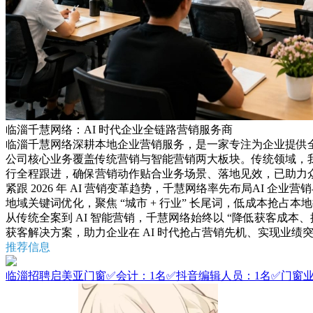
临淄千慧网络：AI 时代企业全链路营销服务商
临淄千慧网络深耕本地企业营销服务，是一家专注为企业提供全
公司核心业务覆盖传统营销与智能营销两大板块。传统领域，
行全程跟进，确保营销动作贴合业务场景、落地见效，已助力
紧跟 2026 年 AI 营销变革趋势，千慧网络率先布局AI 企业
地域关键词优化，聚焦 “城市 + 行业” 长尾词，低成本抢
从传统全案到 AI 智能营销，千慧网络始终以 “降低获客成本
获客解决方案，助力企业在 AI 时代抢占营销先机、实现业绩
推荐信息
临淄招聘启美亚门窗✅会计：1名✅抖音编辑人员：1名✅门窗业务