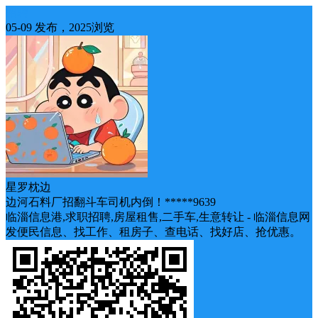
招聘
05-09 发布，2025浏览
星罗枕边
边河石料厂招翻斗车司机内倒！*****9639
临淄信息港,求职招聘,房屋租售,二手车,生意转让 - 临淄信息网
发便民信息、找工作、租房子、查电话、找好店、抢优惠。