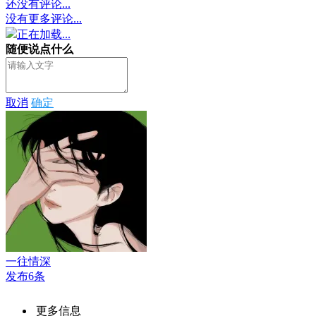
还没有评论...
没有更多评论...
正在加载...
随便说点什么
取消
确定
一往情深
发布6条
更多信息