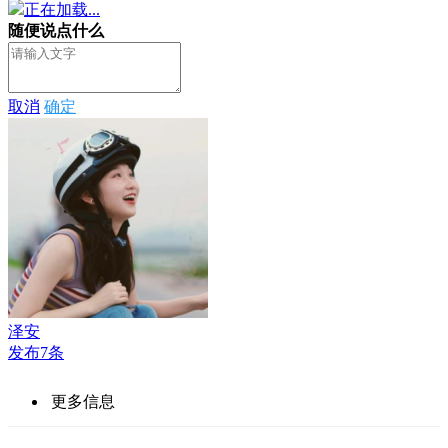
正在加载...
随便说点什么
取消
确定
泽安
发布7条
更多信息