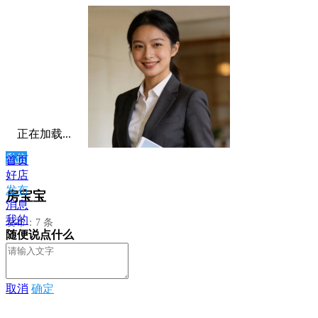
正在加载...
私信
首页
好店
发布
房宝宝
消息
我的
发布：7 条
随便说点什么
取消
确定