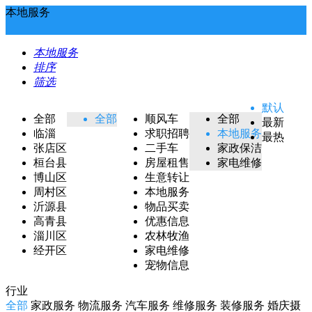
本地服务
本地服务
排序
筛选
默认
全部
全部
顺风车
全部
最新
临淄
求职招聘
本地服务
最热
张店区
二手车
家政保洁
桓台县
房屋租售
家电维修
博山区
生意转让
周村区
本地服务
沂源县
物品买卖
高青县
优惠信息
淄川区
农林牧渔
经开区
家电维修
宠物信息
行业
全部
家政服务
物流服务
汽车服务
维修服务
装修服务
婚庆摄